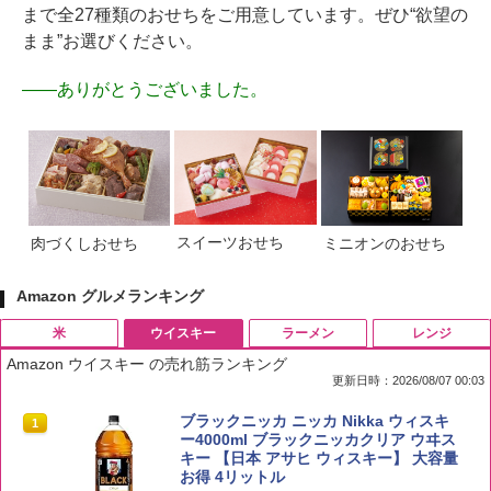
まで全27種類のおせちをご用意しています。ぜひ“欲望の
まま”お選びください。
――
ありがとうございました。
スイーツおせち
肉づくしおせち
ミニオンのおせち
Amazon グルメランキング
米
ウイスキー
ラーメン
レンジ
Amazon ウイスキー の売れ筋ランキング
更新日時：2026/08/07 00:03
by Amazon 国産ブレンド米 精米 5kg
ブラックニッカ ニッカ Nikka ウィスキ
1
1
ー4000ml ブラックニッカクリア ウヰス
キー 【日本 アサヒ ウィスキー】 大容量
￥2,650
お得 4リットル