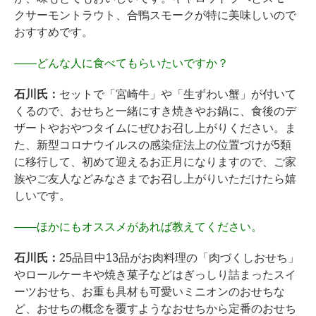
クサーモントラウト、合鴨スモークが特に美味しいので
おすすめです。
――
どんな人に食べてもらいたいですか？
石川氏：
セットで「宮崎牛」や「生ずわい蟹」が付いて
くるので、おせちと一緒にすき焼きやお鍋に、食後のデ
ザートやおやつタイムにぜひお召し上がりください。ま
た、新型コロナウイルスの感染症法上の位置づけが5類
に移行して、初めて迎えるお正月になりますので、ご家
族やご友人などみなさまでお召し上がりいただけたら嬉
しいです。
――
ほかにもオススメがあれば教えてください。
石川氏：
25品目中13品がお肉料理の「肉づくしおせち」
やロールケーキや焼き菓子などはぎっしり詰まったスイ
ーツおせち、お重も具材も可愛いミニオンのおせちな
ど、おせちの概念を覆すようなおせちから定番のおせち