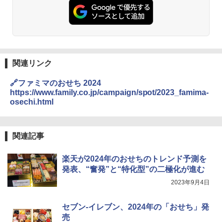
麺 小腹 インスタント アウトドアにも ロ
ーリングストック 大人買い おやつカン
【セット買い】[山善] スチームオーブン
パニー
2
レンジ 25L 一人暮らし 二人暮らし フラ
ットテーブル スチーム調理 自動メニュ
￥1,451
ー19種搭載 角皿付き ブラック MRK-F25
0TSV(B) + 炊飯器 一人暮らし 5.5合 3種
類炊き分け機能 マイコン式 低温調理 無
関連リンク
洗米モード 保温 予約機能 ブラック AMR
国分 tabete だし麺 千葉県産はまぐりだ
3
C-10M(B)
し 塩らーめん 108g×10袋 保存食 備蓄
🔗ファミマのおせち 2024
https://www.family.co.jp/campaign/spot/2023_famima-
￥26,470
￥2,323
osechi.html
[山善] スチームオーブンレンジ 省エネ
3
関連記事
高効率 15L 一人暮らし 二人暮らし スチ
カップヌードル カップヌードルPRO シ
4
ーム調理 フラットテーブル トースト機
ーフードヌードル 高たんぱく&低糖質 さ
能 自動メニュー33種 簡単お手入れ ブラ
楽天が2024年のおせちのトレンド予測を
らに塩分控えめ 78g×12個
ック YRZ-WF150TV(B)
発表、“奮発”と“特化型”の二極化が進む
￥2,989
2023年9月4日
￥26,130
セブン-イレブン、2024年の「おせち」発
カップヌードル カップヌードルPRO し
5
売
TOSHIBA(東芝) スチームオーブンレン
4