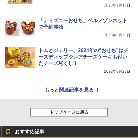
ょうゆ 高たんぱく&低糖質 さらに塩分控
ジ 石窯ドーム ER-D80A(K) ブラック 25
2023年9月16日
えめ 75g×12個
0℃ 1段調理 フラットテーブル 電子レン
ジ 赤外線センサー ノンフライ調理 簡単
￥3,103
お手入れ 小型 新生活 一人暮らし 二人暮
「ディズニーおせち」ベルメゾンネット
らし ファミリー
で予約開始
2023年8月28日
￥34,546
トムとジェリー、2024年の“おせち”はチ
ーズディップやレアチーズケーキも付い
シャープ ウォーターオーブン ヘルシオ
5
AX-XJ1-B ブラック 30L 2段調理 コンベ
たチーズ尽くし！
クション トースト機能
2023年8月23日
￥44,800
もっと関連記事を見る
トップページに戻る
おすすめ記事