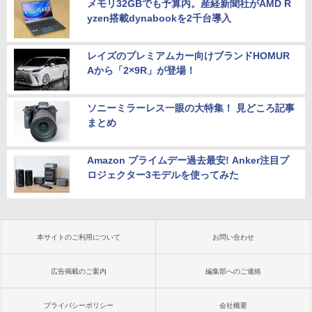
メモリ32GBでも予算内。産経新聞社がAMD R
yzen搭載dynabookを2千台導入
レイズのプレミアムカー向けブランドHOMUR
Aから「2×9R」が登場！
ソニーミラーレス一眼の大特集！ 見どころ記事
まとめ
Amazon プライムデー過去最安! Anker注目プ
ロジェクター3モデルを使ってみた
本サイトのご利用について
お問い合わせ
広告掲載のご案内
編集部へのご連絡
プライバシーポリシー
会社概要