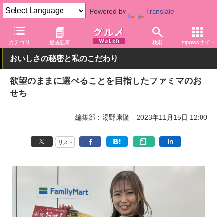
Powered by
Translate
グルメ Watch
店舗
コンビニ
ファミリーマート
カテゴリ
過去記事
検索
Impressサイト
おいしさの秘密と私のこだわり
欲望のままに選べることを目指したファミマのお
せち
編集部：湯野康隆
2023年11月15日 12:00
リスト