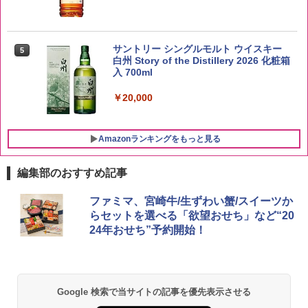
by Amazon 新潟県産 新潟のお米 無洗米
5
5kg
サントリー シングルモルト ウイスキー
5
白州 Story of the Distillery 2026 化粧箱
入 700ml
￥3,274
￥20,000
Amazonランキングをもっと見る
編集部のおすすめ記事
チキンラーメン どんぶり 85g×12個 日清
シャープ 過熱水蒸気 オーブンレンジ 23
ファミマ、宮崎牛/生ずわい蟹/スイーツか
1
1
食品 インスタント カップ麺
L 1段調理 ホワイト RE-WF232-W シン
らセットを選べる「欲望おせち」など“20
プル操作 コンパクト 一人暮らし 二人暮
24年おせち”予約開始！
らし らくチン!（絶対湿度）センサー ノ
￥1,939
ンフライ調理 トースト スチームあたた
め ワイドフラット庫内 簡単お手入れ
￥29,192
【公式】ブタメン とんこつ味 35g×15個
2
Google 検索で当サイトの記事を優先表示させる
| 業務用 夜食 カップラーメン ミニカップ