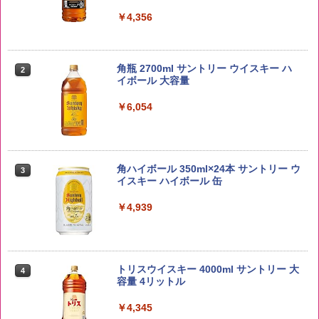
￥4,356
野沢農産 無洗米 青い流るる コシヒカリ
2
5kg 長野県産 令和7年産
角瓶 2700ml サントリー ウイスキー ハ
2
イボール 大容量
￥3,980
￥6,054
【在庫処分価格】ももたろう印 無洗米 5
3
kg 業務用 お米マイスターブレンド
角ハイボール 350ml×24本 サントリー ウ
3
イスキー ハイボール 缶
￥2,680
￥4,939
by Amazon あきたこまちブレンド 無洗
4
米 5kg
トリスウイスキー 4000ml サントリー 大
4
容量 4リットル
￥3,396
￥4,345