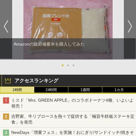
Amazonの政府備蓄米を購入してみた
●
●
●
アクセスランキング
1時間
24時間
1週間
1カ月
ミスド「Mrs. GREEN APPLE」のコラボドーナツ4種、いよいよ
発売！
吉野家、牛リブロースを熱々で提供する「極旨牛鉄板ステーキ定
食」を発売
NewDays「増量フェス」を実施！おにぎり/サンドイッチ/焼きそ