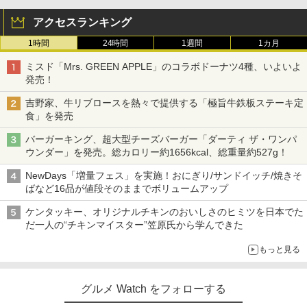
アクセスランキング
1時間
24時間
1週間
1カ月
ミスド「Mrs. GREEN APPLE」のコラボドーナツ4種、いよいよ
発売！
吉野家、牛リブロースを熱々で提供する「極旨牛鉄板ステーキ定
食」を発売
バーガーキング、超大型チーズバーガー「ダーティ ザ・ワンパ
ウンダー」を発売。総カロリー約1656kcal、総重量約527g！
NewDays「増量フェス」を実施！おにぎり/サンドイッチ/焼きそ
ばなど16品が値段そのままでボリュームアップ
ケンタッキー、オリジナルチキンのおいしさのヒミツを日本でた
だ一人の“チキンマイスター”笠原氏から学んできた
もっと見る
グルメ Watch をフォローする