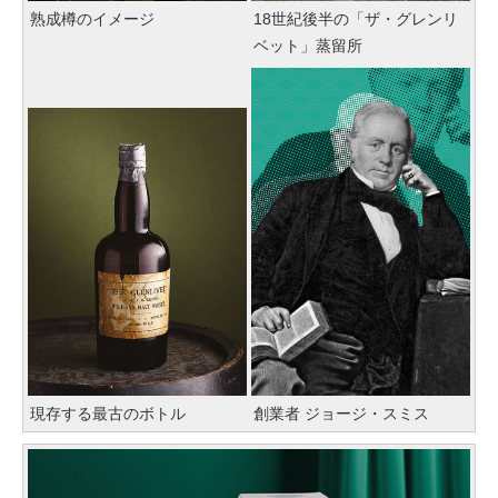
熟成樽のイメージ
18世紀後半の「ザ・グレンリ
ベット」蒸留所
現存する最古のボトル
創業者 ジョージ・スミス