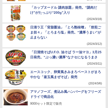
「カップヌードル 謎肉放題」発売。“謎肉だ
け”がたっぷり“200g”入り
(2024/3/18)
日清ラ王「背脂醤油」「とろ熟味噌」「焙煎ご
ま担々」「とろまろ塩」発売。“濃厚うまい”が
止まらない
(2024/3/12)
「日清焼そばU.F.O. 油そば ラー油マヨ」3月25
日発売。“ぶっ濃い濃厚”なクセになるうまさ
(2024/3/11)
エースコック、卵黄風きみまろペーストがまろ
やかな「釜玉風まぜそば」発売
(2024/3/6)
アマノフーズ、煮込み風ハンバーグをフリーズ
ドライで商品化
9000セット限定で販売