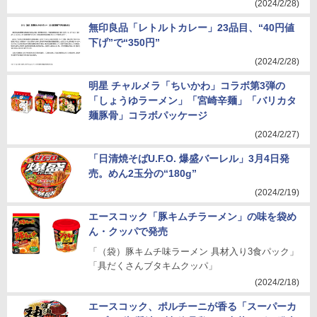
(2024/2/28)
無印良品「レトルトカレー」23品目、“40円値
下げ”で“350円”
(2024/2/28)
明星 チャルメラ「ちいかわ」コラボ第3弾の
「しょうゆラーメン」「宮崎辛麺」「バリカタ
麺豚骨」コラボパッケージ
(2024/2/27)
「日清焼そばU.F.O. 爆盛バーレル」3月4日発
売。めん2玉分の“180g”
(2024/2/19)
エースコック「豚キムチラーメン」の味を袋め
ん・クッパで発売
「（袋）豚キムチ味ラーメン 具材入り3食パック」
「具だくさんブタキムクッパ」
(2024/2/18)
エースコック、ポルチーニが香る「スーパーカ