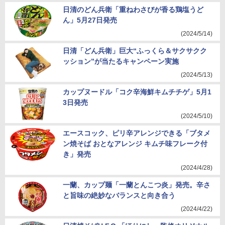
日清のどん兵衛「重ねわさびが香る鶏塩うど
ん」5月27日発売
(2024/5/14)
日清「どん兵衛」巨大“ふっくら＆サクサクク
ッション”が当たるキャンペーン実施
(2024/5/13)
カップヌードル「コク辛海鮮キムチチゲ」5月1
3日発売
(2024/5/10)
エースコック、ピリ辛アレンジできる「ブタメ
ン焼そば おとなアレンジ キムチ味フレーク付
き」発売
(2024/4/28)
一蘭、カップ麺「一蘭とんこつ炎」発売。辛さ
と旨味の絶妙なバランスと向き合う
(2024/4/22)