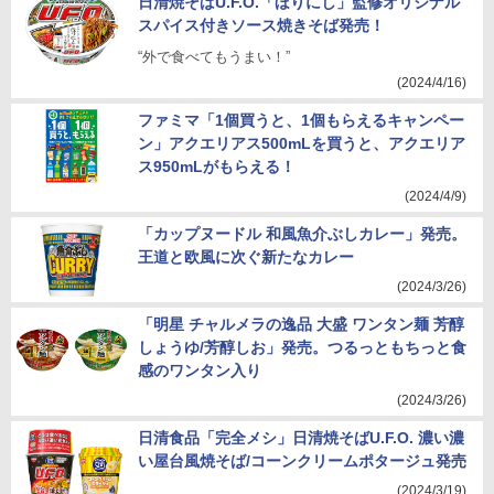
日清焼そばU.F.O.「ほりにし」監修オリジナル
スパイス付きソース焼きそば発売！
“外で食べてもうまい！”
(2024/4/16)
ファミマ「1個買うと、1個もらえるキャンペー
ン」アクエリアス500mLを買うと、アクエリア
ス950mLがもらえる！
(2024/4/9)
「カップヌードル 和風魚介ぶしカレー」発売。
王道と欧風に次ぐ新たなカレー
(2024/3/26)
「明星 チャルメラの逸品 大盛 ワンタン麺 芳醇
しょうゆ/芳醇しお」発売。つるっともちっと食
感のワンタン入り
(2024/3/26)
日清食品「完全メシ」日清焼そばU.F.O. 濃い濃
い屋台風焼そば/コーンクリームポタージュ発売
(2024/3/19)