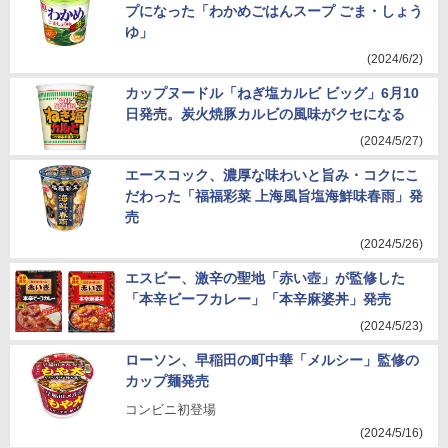
プになった「わかめごはんスープ ごま・しょう
ゆ」
(2024/6/2)
カップヌードル「ねぎ塩カルビ ビッグ」6月10
日発売。炭火焼豚カルビの風味がクセになる
(2024/5/27)
エースコック、濃厚な味わいと旨み・コクにこ
だわった「福福彩菜 上海風旨塩海鮮味春雨」発
売
(2024/5/26)
エスビー、激辛の聖地「赤い壺」が監修した
「本辛ビーフカレー」「本辛麻婆丼」発売
(2024/5/23)
ローソン、早稲田の町中華「メルシー」監修の
カップ麺発売
コンビニ初登場
(2024/5/16)