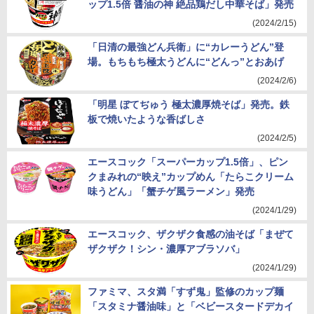
ップ1.5倍 醤油の神 絶品鶏だし中華そば」発売
(2024/2/15)
「日清の最強どん兵衛」に“カレーうどん”登
場。もちもち極太うどんに“どんっ”とおあげ
(2024/2/6)
「明星 ぼてぢゅう 極太濃厚焼そば」発売。鉄
板で焼いたような香ばしさ
(2024/2/5)
エースコック「スーパーカップ1.5倍」、ピン
クまみれの“映え”カップめん「たらこクリーム
味うどん」「蟹チゲ風ラーメン」発売
(2024/1/29)
エースコック、ザクザク食感の油そば「まぜて
ザクザク！シン・濃厚アブラソバ」
(2024/1/29)
ファミマ、スタ満「すず鬼」監修のカップ麺
「スタミナ醤油味」と「ベビースタードデカイ