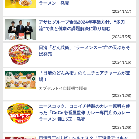
ラーメン」発売
(2024/1/27)
アサヒグループ食品2024年事業方針、“多刀
流”で食と健康の課題解決に取り組む
(2024/1/25)
日清「どん兵衛」“ラーメンスープ”の天ぷらそ
ば発売
(2024/1/16)
「日清のどん兵衛」のミニチュアチャームが登
場！
カプセルトイ自販機で販売
(2023/12/8)
エースコック、ココイチ特製のカレー原料を使
った「CoCo壱番屋監修 カレー専門店のカレー
ラーメン 麺1.5玉」発売
(2023/12/6)
日清ラ王×リゼ・ヘルエスタ「王道激アツキャ