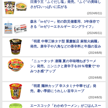
日清ラ王「ふぐだし塩」発売。“ふぐ”の美味し
さが口いっぱいに広がる
(2024/6/11)
森永「inゼリー」初の防災備蓄用、3年保存で
きる「inゼリーエネルギー ロングライフ」
(2024/6/11)
「明星 中華三昧タテ型 重慶飯店 麻辣火鍋麺」
発売。唐辛子や八角などの香辛料と牛脂の旨み
(2024/6/9)
「ニュータッチ 凄麺 夏の辛味噌ねぎラーメ
ン」発売。ニンニクと唐辛子を20％増量で“や
みつき感”アップ
(2024/6/8)
「明星 麺神カップ 辛スタミナ中華そば」発
売。暑い季節にうれしい旨辛スープ
(2024/6/3)
エースコック「わかめラーメン」がごはんスー