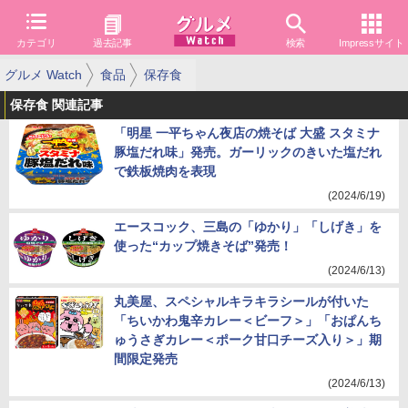
カテゴリ
過去記事
検索
Impressサイト
グルメ Watch
食品
保存食
保存食 関連記事
「明星 一平ちゃん夜店の焼そば 大盛 スタミナ
豚塩だれ味」発売。ガーリックのきいた塩だれ
で鉄板焼肉を表現
(2024/6/19)
エースコック、三島の「ゆかり」「しげき」を
使った“カップ焼きそば”発売！
(2024/6/13)
丸美屋、スペシャルキラキラシールが付いた
「ちいかわ鬼辛カレー＜ビーフ＞」「おぱんち
ゅうさぎカレー＜ポーク甘口チーズ入り＞」期
間限定発売
(2024/6/13)