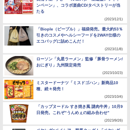
ンペーン」、コラボ楽曲CD/タペストリーが当
たる
(2023/12/1)
「Biople（ビープル）」福袋発売。最大約53％
引きのコスメやヘルシーフードを2WAY仕様の
エコバッグに詰めこんだ！
(2023/11/8)
ローソン「丸星ラーメン」監修「豚骨ラーメン/
おにぎり」九州限定発売
(2023/10/23)
ミスタードーナツ「ミスドゴハン」新商品10
種、続々発売！
(2023/10/4)
「カップヌードル すき焼き風 謎肉牛丼」10月9
日発売。これぞ“うんめぇの組み合わせ"
(2023/9/26)