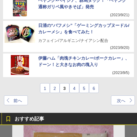
ペヤング×ベイシア、群馬タッグ！「ペヤング
通称ガリペ風やきそば」発売
(2023/9/21)
日清の“バフメシ”「ゲーミングカップヌードル/
カレーメシ」を食べてみた！
カフェイン/アルギニン/ナイアシン配合
(2023/9/20)
伊藤ハム「肉塊チキンカレー/ポークカレー」、
ドーン！と大きなお肉の塊入り
(2023/9/5)
1
2
3
4
5
6
前へ
次へ
おすすめ記事