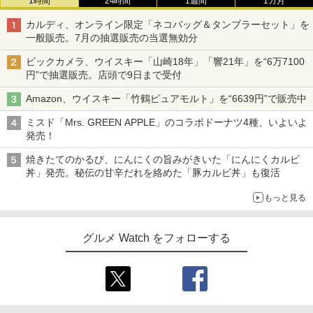
1時間
24時間
1週間
1カ月
カルディ、オンライン限定「ネコバッグ＆タンブラーセット」を
一般販売。7月の抽選販売の当選無効分
ビックカメラ、ウイスキー「山崎18年」「響21年」を“6万7100
円”で抽選販売。店頭で9日まで受付
Amazon、ウイスキー「竹鶴ピュアモルト」を“6639円”で販売中
ミスド「Mrs. GREEN APPLE」のコラボドーナツ4種、いよいよ
発売！
焼きたてのかるび、にんにくの旨みがきいた「にんにくカルビ
丼」発売。秘伝の甘辛だれを絡めた「豚カルビ丼」も復活
もっと見る
グルメ Watch をフォローする