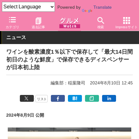
Powered by
Translate
グルメ Watch
アルコール
ワイン
カテゴリ
過去記事
検索
Impressサイト
ニュース
ワインを酸素濃度1％以下で保存して「最大14日間
初日のような鮮度」で保存できるディスペンサー
が日本初上陸
編集部：稲葉隆司
2024年8月10日 12:45
リスト
2024年8月9日 公開