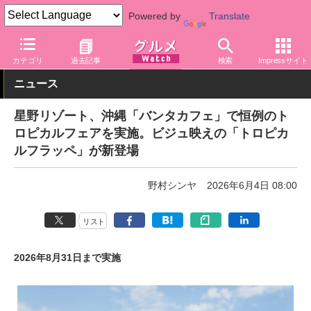
Powered by
Translate
グルメ Watch
地域
沖縄
カテゴリ
過去記事
検索
Impressサイト
ニュース
星野リゾート、沖縄「バンタカフェ」で恒例のト
ロピカルフェアを実施。ビジュ映えの「トロピカ
ルフラッペ」が新登場
野村シンヤ
2026年6月4日 08:00
リスト
2026年8月31日まで実施