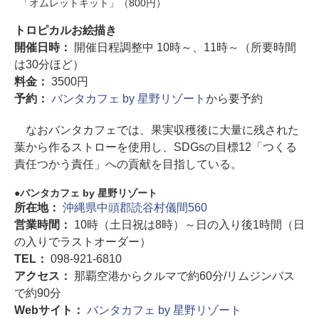
「オムレットキット」（800円）
トロピカルお絵描き
開催日時：
開催日程調整中 10時～、11時～（所要時間
は30分ほど）
料金：
3500円
予約：
バンタカフェ by 星野リゾート
から要予約
なおバンタカフェでは、果実収穫後に大量に残された
葉から作るストローを使用し、SDGsの目標12「つくる
責任つかう責任」への貢献を目指している。
バンタカフェ by 星野リゾート
所在地：
沖縄県中頭郡読谷村儀間560
営業時間：
10時（土日祝は8時）～日の入り後1時間（日
の入りでラストオーダー）
TEL：
098-921-6810
アクセス：
那覇空港からクルマで約60分/リムジンバス
で約90分
Webサイト：
バンタカフェ by 星野リゾート