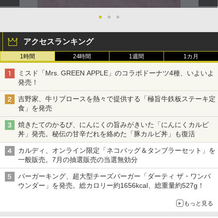
●
●
●
アクセスランキング
1時間
24時間
1週間
1カ月
ミスド「Mrs. GREEN APPLE」のコラボドーナツ4種、いよいよ
発売！
吉野家、牛リブロースを熱々で提供する「極旨牛鉄板ステーキ定
食」を発売
焼きたてのかるび、にんにくの旨みがきいた「にんにくカルビ
丼」発売。秘伝の甘辛だれを絡めた「豚カルビ丼」も復活
カルディ、オンライン限定「ネコバッグ＆タンブラーセット」を
一般販売。7月の抽選販売の当選無効分
バーガーキング、超大型チーズバーガー「ダーティ ザ・ワンパ
ウンダー」を発売。総カロリー約1656kcal、総重量約527g！
もっと見る