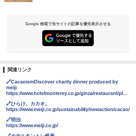
Google 検索で当サイトの記事を優先表示させる
関連リンク
🔗CacaoismDiscover charity dinner produced by
meiji
https://www.hotelmonterey.co.jp/ginza/restaurant/plan
/3765ff77c4be84c.html
🔗ひらけ、カカオ。
https://www.meiji.co.jp/sustainability/newaction/cacao/
🔗明治
https://www.meiji.co.jp/
🔗ホテルモントレ銀座