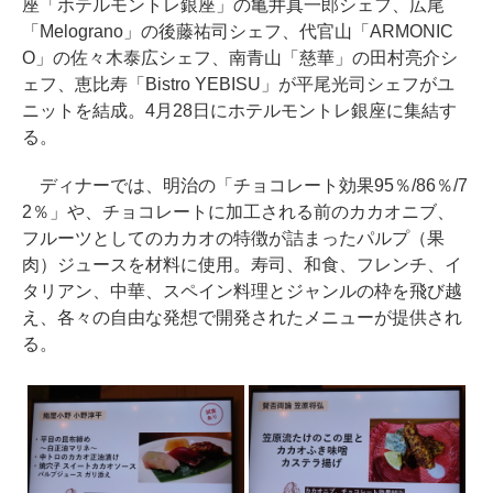
座「ホテルモントレ銀座」の亀井真一郎シェフ、広尾
「Melograno」の後藤祐司シェフ、代官山「ARMONIC
O」の佐々木泰広シェフ、南青山「慈華」の田村亮介シ
ェフ、恵比寿「Bistro YEBISU」が平尾光司シェフがユ
ニットを結成。4月28日にホテルモントレ銀座に集結す
る。
ディナーでは、明治の「チョコレート効果95％/86％/7
2％」や、チョコレートに加工される前のカカオニブ、
フルーツとしてのカカオの特徴が詰まったパルプ（果
肉）ジュースを材料に使用。寿司、和食、フレンチ、イ
タリアン、中華、スペイン料理とジャンルの枠を飛び越
え、各々の自由な発想で開発されたメニューが提供され
る。