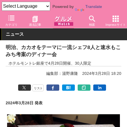
Powered by
Translate
グルメ Watch
菓子・スイーツ
チョコレート
カテゴリ
過去記事
検索
Impressサイト
ニュース
明治、カカオをテーマに一流シェフ8人と速水もこ
みち考案のディナー会
ホテルモントレ銀座で4月28日開催、30人限定
編集部：湯野康隆
2024年3月28日 18:20
リスト
2024年3月28日 発表