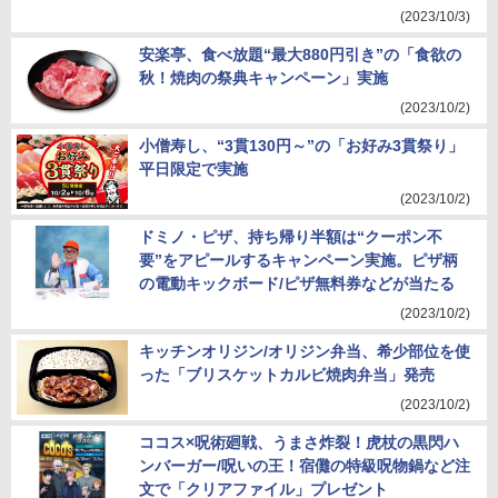
(2023/10/3)
安楽亭、食べ放題“最大880円引き”の「食欲の
秋！焼肉の祭典キャンペーン」実施
(2023/10/2)
小僧寿し、“3貫130円～”の「お好み3貫祭り」
平日限定で実施
(2023/10/2)
ドミノ・ピザ、持ち帰り半額は“クーポン不
要”をアピールするキャンペーン実施。ピザ柄
の電動キックボード/ピザ無料券などが当たる
(2023/10/2)
キッチンオリジン/オリジン弁当、希少部位を使
った「ブリスケットカルビ焼肉弁当」発売
(2023/10/2)
ココス×呪術廻戦、うまさ炸裂！虎杖の黒閃ハ
ンバーガー/呪いの王！宿儺の特級呪物鍋など注
文で「クリアファイル」プレゼント