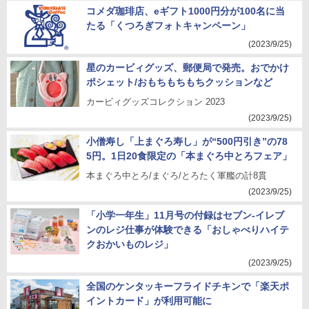
コメダ珈琲店、eギフト1000円分が100名に当
たる「くつろぎフォトキャンペーン」
(2023/9/25)
星のカービィグッズ、郵便局で発売。おでかけ
ポシェット/おもちもちもちクッションなど
カービィグッズコレクション 2023
(2023/9/25)
小僧寿し「上まぐろ寿し」が“500円引き”の78
5円。1日20食限定の「本まぐろ中とろフェア」
本まぐろ中とろ/まぐろ/とろたく軍艦の計8貫
(2023/9/25)
「小学一年生」11月号の付録はセブン-イレブ
ンのレジ仕事が体験できる「おしゃべりハイテ
クおかいものレジ」
(2023/9/25)
全国のケンタッキーフライドチキンで「楽天ポ
イントカード」が利用可能に