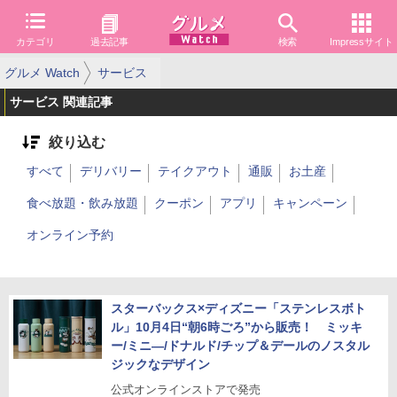
カテゴリ
過去記事
検索
Impressサイト
グルメ Watch
サービス
サービス 関連記事
絞り込む
すべて
デリバリー
テイクアウト
通販
お土産
食べ放題・飲み放題
クーポン
アプリ
キャンペーン
オンライン予約
スターバックス×ディズニー「ステンレスボト
ル」10月4日“朝6時ごろ”から販売！ ミッキ
ー/ミニ―/ドナルド/チップ＆デールのノスタル
ジックなデザイン
公式オンラインストアで発売