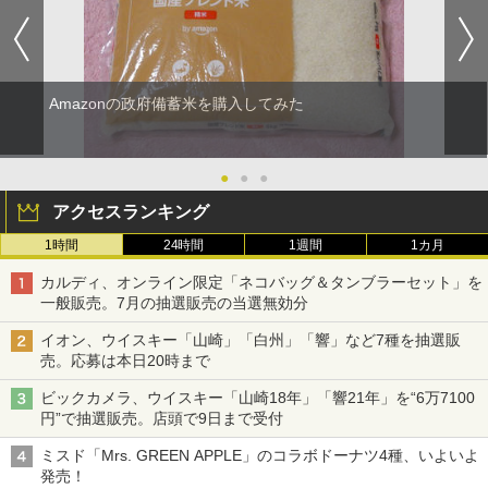
Amazonの政府備蓄米を購入してみた
●
●
●
アクセスランキング
1時間
24時間
1週間
1カ月
カルディ、オンライン限定「ネコバッグ＆タンブラーセット」を
一般販売。7月の抽選販売の当選無効分
イオン、ウイスキー「山崎」「白州」「響」など7種を抽選販
売。応募は本日20時まで
ビックカメラ、ウイスキー「山崎18年」「響21年」を“6万7100
円”で抽選販売。店頭で9日まで受付
ミスド「Mrs. GREEN APPLE」のコラボドーナツ4種、いよいよ
発売！