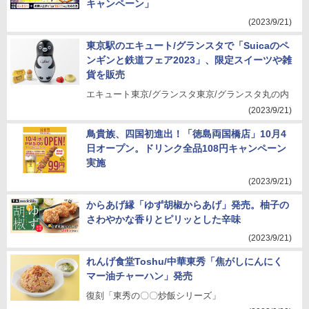
キャンペーン」
(2023/9/21)
東京駅のエキュート/グランスタで「Suicaのペ
ンギンと鉄道フェア2023」、限定スイーツや雑
貨を販売
エキュート東京/グランスタ東京/グランスタ丸の内
(2023/9/21)
鳥貴族、四国初進出！「徳島両国橋店」10月4
日オープン。ドリンク全品108円キャンペーン
実施
(2023/9/21)
からあげ縁「ゆず胡椒からあげ」発売。柚子の
さわやかな香りとピリッとした辛味
(2023/9/21)
れんげ食堂Toshu/中華東秀「焦がしにんにく
マー油チャーハン」発売
復刻「東秀の〇〇炒飯シリーズ」