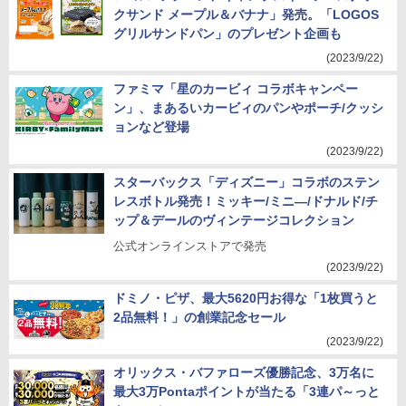
クサンド メープル＆バナナ」発売。「LOGOS
グリルサンドパン」のプレゼント企画も
(2023/9/22)
ファミマ「星のカービィ コラボキャンペー
ン」、まあるいカービィのパンやポーチ/クッシ
ョンなど登場
(2023/9/22)
スターバックス「ディズニー」コラボのステン
レスボトル発売！ミッキー/ミニ―/ドナルド/チ
ップ＆デールのヴィンテージコレクション
公式オンラインストアで発売
(2023/9/22)
ドミノ・ピザ、最大5620円お得な「1枚買うと
2品無料！」の創業記念セール
(2023/9/22)
オリックス・バファローズ優勝記念、3万名に
最大3万Pontaポイントが当たる「3連パ～っと