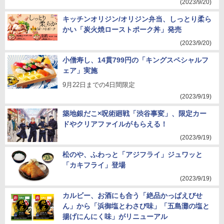
(2023/9/20)
キッチンオリジン/オリジン弁当、しっとり柔ら
かい「炭火焼ローストポーク丼」発売
(2023/9/20)
小僧寿し、14貫799円の「キングスペシャルフ
ェア」実施
9月22日までの4日間限定
(2023/9/19)
築地銀だこ×呪術廻戦「渋谷事変」、限定カー
ドやクリアファイルがもらえる！
(2023/9/19)
松のや、ふわっと「アジフライ」ジュワッと
「カキフライ」登場
(2023/9/19)
カルビー、お酒にも合う「絶品かっぱえびせ
ん」から「浜御塩とわさび味」「五島灘の塩と
揚げにんにく味」がリニューアル