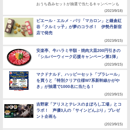
おうち呑みセットが抽選で当たるキャンペーンも
(2023/9/18)
ピエール・エルメ・パリ「マカロン」と鎌倉紅
谷「クルミッ子」が夢のコラボ！ 伊勢丹新宿
店で発売
(2023/9/15)
安楽亭、牛ハラミ半額・焼肉大皿200円引きの
「シルバーウィーク応援キャンペーン第1弾」
(2023/9/15)
マクドナルド、ハッピーセット「プラレール」
を買うと「特別クリア仕様W7系新幹線かがや
き」が抽選で1000名に当たる！
(2023/9/15)
吉野家「アリスとテレスのまぼろし工場」とコ
ラボ！ 声優3人の「サインどんぶり」プレゼ
ント企画も
(2023/9/15)