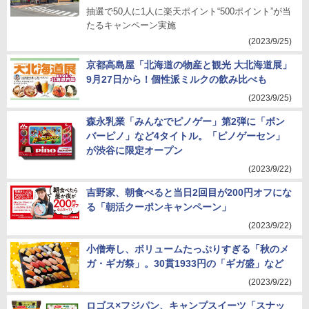
抽選で50人に1人に楽天ポイント“500ポイント”が当
たるキャンペーン実施
(2023/9/25)
京都高島屋「北海道の物産と観光 大北海道展」
9月27日から！個性派ミルクの飲み比べも
(2023/9/25)
森永乳業「みんなでピノゲー」第2弾に「ボン
バーピノ」など4タイトル。「ピノゲーセン」
が渋谷に限定オープン
(2023/9/22)
吉野家、朝食べると当日2回目が200円オフにな
る「朝活クーポンキャンペーン」
(2023/9/22)
小僧寿し、ボリュームたっぷりすぎる「秋のメ
ガ・ギガ祭」。30貫1933円の「ギガ盛」など
(2023/9/22)
ロゴス×フジパン、キャンプスイーツ「スナッ