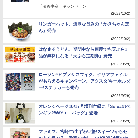
「渋谷事変」キャンペーン
(2023/10/2)
リンガーハット、濃厚な旨みの「かきちゃんぽ
ん」発売
(2023/10/2)
はなまるうどん、期間中なら何度でも天ぷら1
品が無料になる「天ぷら定期券」発売
(2023/9/29)
ローソン×ヒプノシスマイク、クリアファイル
がもらえるキャンペーン。アクスタ/キーホルダ
ー/ステッカーも発売
(2023/9/29)
オレンジページ10/17号増刊付録に「Suicaのペ
ンギン2WAYエコバッグ」登場
(2023/9/29)
ファミマ、宮崎牛/生ずわい蟹/スイーツからセ