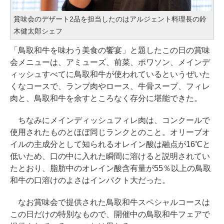
賞味会のデザート2品を担当したのはアルジェント料理長の鈴
木健太郎シェフ
「鳥取和牛を味わう美食の饗宴」と題したこの日の賞味
会メニューは、アミューズ、前菜、ポワソン、メインデ
ィッシュすべてに鳥取和牛が使われているというぜいた
くなコースで、ランプ肉やロース、牛骨スープ、フィレ
肉と、鳥取和牛を余すところなく存分に堪能できた。
ちなみにメインディッシュフィレ肉は、コンクールで
使用されたものとほぼ同じランクとのこと。オリーブオ
イルの主成分として知られるオレイン酸は融点が16℃と
低いため、口の中に入れた瞬間に溶けると説明されてい
たとおり、脂肪中のオレイン酸含有量が55％以上の鳥取
和牛の口溶けのよさはインパクト大だった。
なお賞味会で提供された鳥取和牛スペシャルコースは
この日だけの特別なもので、開催中の鳥取和牛フェアで