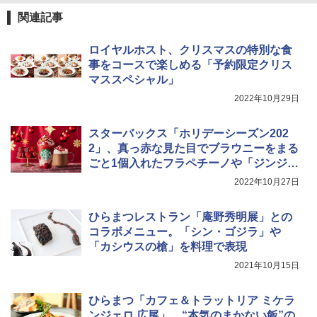
TOSHIBA(東芝) スチームオーブンレン
4
関連記事
ジ 石窯ドーム ER-D80A(K) ブラック 25
0℃ 1段調理 フラットテーブル 電子レン
ジ 赤外線センサー ノンフライ調理 簡単
ロイヤルホスト、クリスマスの特別な食
お手入れ 小型 新生活 一人暮らし 二人暮
事をコースで楽しめる「予約限定クリス
らし ファミリー
マススペシャル」
￥34,546
2022年10月29日
スターバックス「ホリデーシーズン202
2」、真っ赤な見た目でブラウニーをまる
シャープ ウォーターオーブン ヘルシオ
5
AX-XJ1-B ブラック 30L 2段調理 コンベ
ごと1個入れたフラペチーノや「ジンジャ
クション トースト機能
ーブレットラテ」
2022年10月27日
￥44,800
ひらまつレストラン「庵野秀明展」との
コラボメニュー。「シン・ゴジラ」や
「カシウスの槍」を料理で表現
2021年10月15日
ひらまつ「カフェ＆トラットリア ミケラ
ンジェロ 広尾」、“本気のまかない飯”の