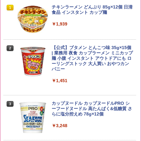
by Amazon 国産ブレンド米 精米 5kg
ブラックニッカ ニッカ Nikka ウィスキ
チキンラーメン どんぶり 85g×12個 日清
1
1
1
ー4000ml ブラックニッカクリア ウヰス
食品 インスタント カップ麺
キー 【日本 アサヒ ウィスキー】 大容量
￥2,650
お得 4リットル
￥1,939
￥4,358
【公式】ブタメン とんこつ味 35g×15個
2
野沢農産 無洗米 青い流るる コシヒカリ
2
| 業務用 夜食 カップラーメン ミニカップ
5kg 長野県産 令和7年産
角瓶 2700ml サントリー ウイスキー ハ
麺 小腹 インスタント アウトドアにも ロ
2
イボール 大容量
ーリングストック 大人買い おやつカン
￥3,980
パニー
￥6,063
￥1,451
【在庫処分価格】ももたろう印 無洗米 5
3
kg 業務用 お米マイスターブレンド
角ハイボール 350ml×24本 サントリー ウ
3
カップヌードル カップヌードルPRO シ
3
イスキー ハイボール 缶
ーフードヌードル 高たんぱく&低糖質 さ
￥2,680
らに塩分控えめ 78g×12個
￥4,930
￥3,248
by Amazon あきたこまちブレンド 無洗
4