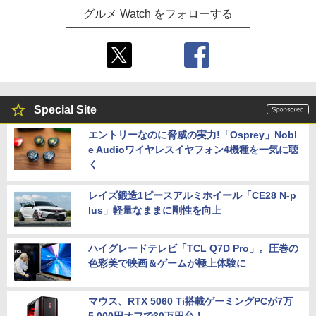
グルメ Watch をフォローする
Special Site
エントリーなのに脅威の実力!「Osprey」Nobl
e Audioワイヤレスイヤフォン4機種を一気に聴
く
レイズ鍛造1ピースアルミホイール「CE28 N-p
lus」軽量なままに剛性を向上
ハイグレードテレビ「TCL Q7D Pro」。圧巻の
色彩美で映画＆ゲームが極上体験に
マウス、RTX 5060 Ti搭載ゲーミングPCが7万
5,000円オフで30万円台！