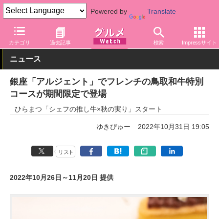
Powered by
Translate
グルメ Watch
店舗
レストラン
カテゴリ
過去記事
検索
Impressサイト
ニュース
銀座「アルジェント」でフレンチの鳥取和牛特別
コースが期間限定で登場
ひらまつ「シェフの推し牛×秋の実り」スタート
ゆきぴゅー
2022年10月31日 19:05
リスト
2022年10月26日～11月20日 提供