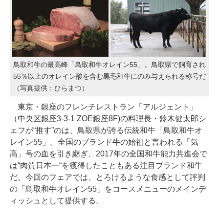
鳥取和牛の最高峰「鳥取和牛オレイン55」。鳥取県で飼育され
55％以上のオレイン酸を含む黒毛和牛にのみ与えられる称号だ
（写真提供：ひらまつ）
東京・銀座のフレンチレストラン「アルジェント」
（中央区銀座3-3-1 ZOE銀座8F)の料理長・鈴木健太郎シ
ェフが“推す”のは、鳥取県が誇る伝統和牛「鳥取和牛オ
レイン55」。全国のブランド牛の始祖と言われる「気
高」号の血を引き継ぎ、2017年の全国和牛能力共進会で
は“肉質日本一“を獲得したこともある注目ブランド和牛
だ。今回のフェアでは、とろけるような食感として評判
の「鳥取和牛オレイン55」をコースメニューのメインデ
ィッシュとして提供する。