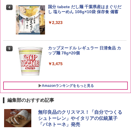
米 5kg
トリスウイスキー 4000ml サントリー 大
4
国分 tabete だし麺 千葉県産はまぐりだ
4
容量 4リットル
し 塩らーめん 108g×10袋 保存食 備蓄
￥3,396
￥4,345
￥2,323
by Amazon 新潟県産 新潟のお米 無洗米
5
5kg
【数量限定】フロム・ザ・バレル モルト
5
カップヌードル レギュラー 日清食品 カ
5
ウイスキー500ml アサヒ [ 日本 500ml ]
ップ麺 78g×20個
【中元 ギフト プレゼント 贈り物に】
￥3,274
￥3,475
￥4,402
Amazonランキングをもっと見る
編集部のおすすめ記事
[山善] スチームオーブンレンジ 25L 一人
無印良品のクリスマス！「自分でつくる
1
暮らし 二人暮らし フラットテーブル ス
シュトーレン」やイタリアの伝統菓子
チーム調理 自動メニュー19種搭載 角皿
「パネトーネ」発売
付き ブラック MRK-F250TSV(B)