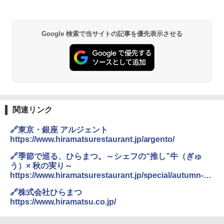
￥22,800
Google 検索で当サイトの記事を優先表示させる
シャープ 過熱水蒸気 オーブンレンジ 23
2
L 1段調理 ブラック RE-WF232-B シンプ
ル操作 コンパクト 一人暮らし 二人暮ら
し らくチン!（絶対湿度）センサー ノン
フライ調理 トースト スチームあたため
ワイドフラット庫内 簡単お手入れ
￥29,480
関連リンク
🔗東京・銀座 アルジェント
https://www.hiramatsurestaurant.jp/argento/
[山善] スチームオーブンレンジ 省エネ
3
高効率 15L 一人暮らし 二人暮らし スチ
🔗季節で巡る、ひらまつ。～シェフの“推し”牛（ぎゅ
ーム調理 フラットテーブル トースト機
う）× 秋の実り～
能 自動メニュー33種 簡単お手入れ ブラ
https://www.hiramatsurestaurant.jp/special/autumn-
ック YRZ-WF150TV(B)
2022/
🔗株式会社ひらまつ
￥26,130
https://www.hiramatsu.co.jp/