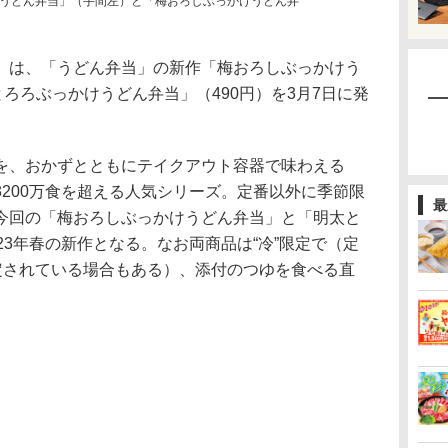
うどん弁当」（手間左）と「梅おろしぶっかけうどん弁
は、「うどん弁当」の新作「梅おろしぶっかけう
とろろぶっかけうどん弁当」（490円）を3月7日に発
、おかずとともにテイクアウト容器で味わえる
200万食を超える人気シリーズ。定番以外に季節限
最
今回の「梅おろしぶっかけうどん弁当」と「明太と
23年春の新作となる。なお両商品は“冷”限定で（定
設定されている場合もある）、添付のつゆを食べる直