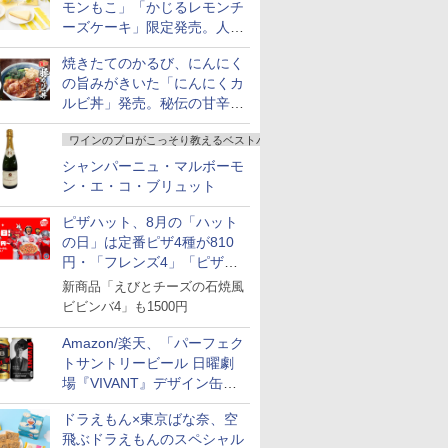
モンもこ」「かじるレモンチ
ーズケーキ」限定発売。人気
シリーズから夏限定の味わい
焼きたてのかるび、にんにく
が登場
の旨みがきいた「にんにくカ
ルビ丼」発売。秘伝の甘辛だ
れを絡めた「豚カルビ丼」も
ワインのプロがこっそり教えるベストバイ
復活
シャンパーニュ・マルボーモ
ン・エ・コ・ブリュット
ピザハット、8月の「ハット
の日」は定番ピザ4種が810
円・「フレンズ4」「ピザハ
ット・ベスト4」値下げ
新商品「えびとチーズの石焼風
ビビンバ4」も1500円
Amazon/楽天、「パーフェク
トサントリービール 日曜劇
場『VIVANT』デザイン缶」
販売開始
ドラえもん×東京ばな奈、空
飛ぶドラえもんのスペシャル