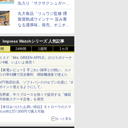
缶入り「サクサクシュガーバ
ター」を発売
丸大食品「リュウジ監修 燻
製屋熟成ウインナー 旨み重
なる濃厚味」発売。オニオン
やガーリックの食べ応え
Impress Watchシリーズ 人気記事
時間
24時間
1週間
1カ月
ミスド「Mrs. GREEN APPLE」のコラボドーナ
ツ4種、いよいよ発売！
【家電レビュー】手ごわい雑草との戦い、コメ
リの草刈機で完全勝利 掃除機感覚で使えた
NTT島田社長、ソフトバンクのセブン出資に「d
ポイント使えるようにして」
吉野家、牛リブロースを熱々で提供する「極旨
牛鉄板ステーキ定食」を発売
【本日みつけたお買い得品】モトローラのスマ
ホが約1万7,000円で購入可能
もっと見る