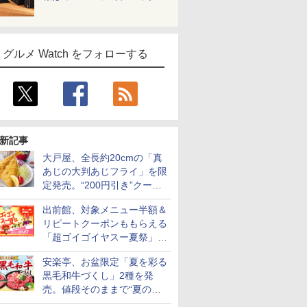
グルメ Watch をフォローする
新記事
大戸屋、全長約20cmの「真
あじの大判あじフライ」を限
定発売。“200円引き”クーポ
ンも配信
出前館、対象メニュー半額＆
リピートクーポンももらえる
「超ゴイゴイヤスー夏祭」を
実施
安楽亭、お盆限定「夏を彩る
黒毛和牛づくし」2種を発
売。値段そのままで“夏の巻
き野菜”付き