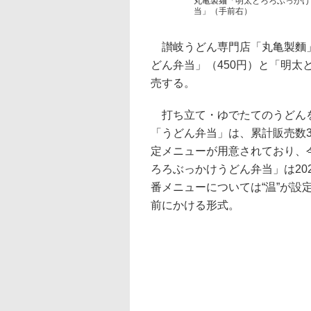
丸亀製麺「明太とろろぶっかけ
当」（手前右）
讃岐うどん専門店「丸亀製麵」
どん弁当」（450円）と「明太
売する。
打ち立て・ゆでたてのうどんを
「うどん弁当」は、累計販売数3
定メニューが用意されており、
ろろぶっかけうどん弁当」は20
番メニューについては“温”が
前にかける形式。