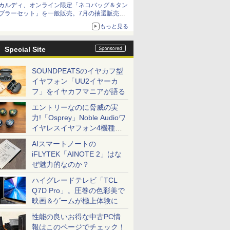
カルディ、オンライン限定「ネコバッグ＆タン
ブラーセット」を一般販売。7月の抽選販売の
当選無効分
もっと見る
Special Site
SOUNDPEATSのイヤカフ型
イヤフォン「UU2イヤーカ
フ」をイヤカフマニアが語る
エントリーなのに脅威の実
力!「Osprey」Noble Audioワ
イヤレスイヤフォン4機種を
一気に聴く
AIスマートノートの
iFLYTEK「AINOTE 2」はな
ぜ魅力的なのか？
ハイグレードテレビ「TCL
Q7D Pro」。圧巻の色彩美で
映画＆ゲームが極上体験に
性能の良いお得な中古PC情
報はこのページでチェック！