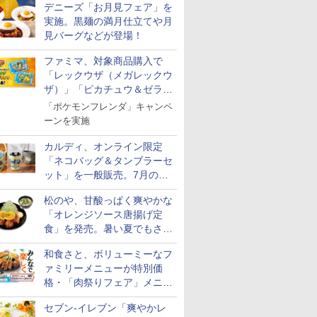
デニーズ「お月見フェア」を
実施。黒麺の満月仕立てや月
見バーグなどが登場！
ファミマ、対象商品購入で
「レックウザ（メガレックウ
ザ）」「ピカチュウ＆ゼラオ
ラ」のフレンダピックがもら
「ポケモンフレンダ」キャンペ
える！
ーンを実施
カルディ、オンライン限定
「ネコバッグ＆タンブラーセ
ット」を一般販売。7月の抽
選販売の当選無効分
松のや、甘酸っぱく爽やかな
「オレンジソース唐揚げ定
食」を発売。暑い夏でもさっ
ぱり！
和食さと、ボリューミーなフ
ァミリーメニューが特別価
格・「肉祭りフェア」メニュ
ーがテイクアウトに登場
セブン-イレブン「爽やかレ