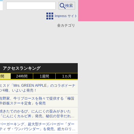
Impress サイト
全カテゴリ
アクセスランキング
時間
24時間
1週間
1カ月
ミスド「Mrs. GREEN APPLE」のコラボドーナ
ツ4種、いよいよ発売！
吉野家、牛リブロースを熱々で提供する「極旨
牛鉄板ステーキ定食」を発売
焼きたてのかるび、にんにくの旨みがきいた
「にんにくカルビ丼」発売。秘伝の甘辛だれを
絡めた「豚カルビ丼」も復活
バーガーキング、超大型チーズバーガー「ダー
ティ ザ・ワンパウンダー」を発売。総カロリー
約1656kcal、総重量約527g！