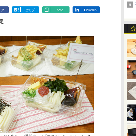
ェア
はてブ
note
LinkedIn
定