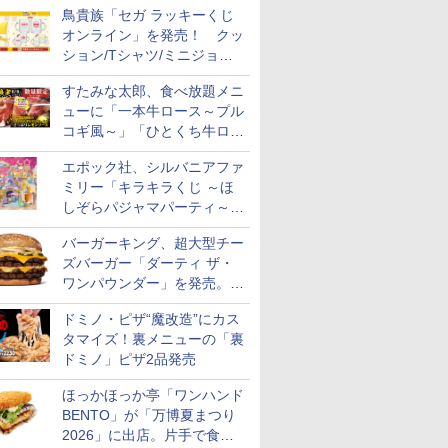
鳥貴族「セガ ラッキーくじ
オンライン」を発売！ クッ
ション/Tシャツ/ミニジョッ
キ/ステッカーなど全7賞
すたみな太郎、食べ放題メニ
ューに「一本牛ロース～プル
コギ風～」「ひとくち牛ロー
スステーキ」をお盆限定で追
エポック社、シルバニアファ
加
ミリー「キラキラくじ ～ほ
しぞらパジャマパーティ～」
を発売。人形/家具/建物など
バーガーキング、超大型チー
ズバーガー「ダーティ ザ・
ワンパウンダー」を発売。総
カロリー約1656kcal、総重量
ドミノ・ピザ“魔改造”にカス
約527g！
タマイズ！裏メニューの「裏
ドミノ」ピザ2品発売
ほっかほっか亭「ワンハンド
BENTO」が「万博夏まつり
2026」に出店。片手で食べ