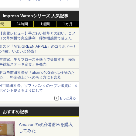
を発売
Impress Watchシリーズ 人気記事
時間
24時間
1週間
1カ月
【家電レビュー】手ごわい雑草との戦い、コメ
リの草刈機で完全勝利 掃除機感覚で使えた
ミスド「Mrs. GREEN APPLE」のコラボドーナ
ツ4種、いよいよ発売！
吉野家、牛リブロースを熱々で提供する「極旨
牛鉄板ステーキ定食」を発売
ドコモ前田社長が「ahamo40GB化は検証のた
め」、料金値上げへの考え方にも言及
NTT島田社長、ソフトバンクのセブン出資に「d
ポイント使えるようにして」
もっと見る
おすすめ記事
Amazonの政府備蓄米を購入
してみた