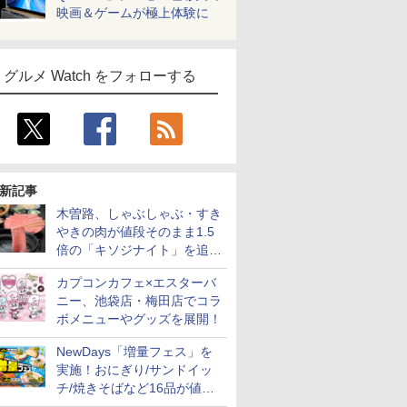
映画＆ゲームが極上体験に
グルメ Watch をフォローする
新記事
木曽路、しゃぶしゃぶ・すき
やきの肉が値段そのまま1.5
倍の「キソジナイト」を追加
実施！水・日曜夜限定
カプコンカフェ×エスターバ
ニー、池袋店・梅田店でコラ
ボメニューやグッズを展開！
NewDays「増量フェス」を
実施！おにぎり/サンドイッ
チ/焼きそばなど16品が値段
そのままでボリュームアップ