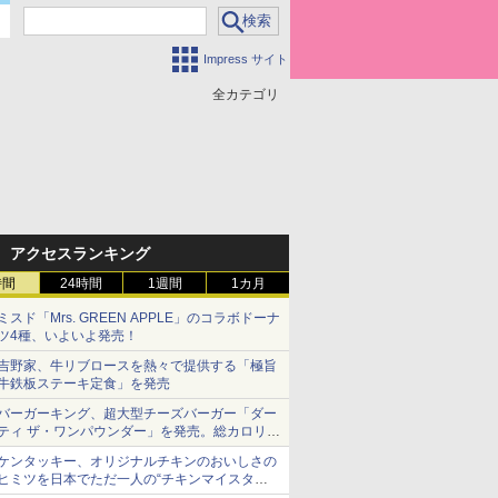
Impress サイト
全カテゴリ
アクセスランキング
時間
24時間
1週間
1カ月
ミスド「Mrs. GREEN APPLE」のコラボドーナ
ツ4種、いよいよ発売！
吉野家、牛リブロースを熱々で提供する「極旨
牛鉄板ステーキ定食」を発売
バーガーキング、超大型チーズバーガー「ダー
ティ ザ・ワンパウンダー」を発売。総カロリー
約1656kcal、総重量約527g！
ケンタッキー、オリジナルチキンのおいしさの
ヒミツを日本でただ一人の“チキンマイスタ
ー”笠原氏から学んできた