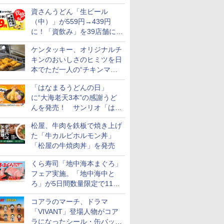
られる海苔弁や和牛きんぴら
資さんうどん「生ビール
を販売
（中）」が559円→439円
に！「資飲み」を39店舗に拡
大
ケンタッキー、オリジナルチ
キンのおいしさのヒミツを日
本でただ一人の“チキンマイ
スター”笠原氏から学んでき
「はなまるうどんの日」
た
に“大海老天3本”の感謝うど
んを発売！ サンリオ「はな
まるおばけ」のシール/キャ
松屋、牛肉を鉄板で焼き上げ
ンディなども
た「牛カルビホルモン丼」
「松屋の牛焼肉丼」を発売
くら寿司「地中海本まぐろ」
フェア実施。「地中海中と
ろ」が5日間数量限定で110
円！
コアラのマーチ、ドラマ
「VIVANT」登場人物がコア
ラになったシール・缶バッジ