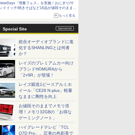
NewDays「増量フェス」を実施！おにぎり/サ
ンドイッチ/焼きそばなど16品が値段そのままで
ボリュームアップ
もっと見る
Special Site
総合オーディオブランドに進
化するSHANLINGとは何者
か？
レイズのプレミアムカー向け
ブランドHOMURAから
「2×9R」が登場！
レイズ鍛造1ピースアルミホ
イール「CE28 N-plus」軽量
なままに剛性を向上
お値段そのままでメモリ倍
増！メモリ32GBの「お得な
ゲーミングノート」
ハイグレードテレビ「TCL
Q7D Pro」。圧巻の色彩美で