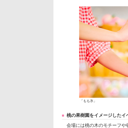
「もも氷」
桃の果樹園をイメージしたイ
会場には桃の木のモチーフや収