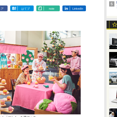
ェア
はてブ
note
LinkedIn