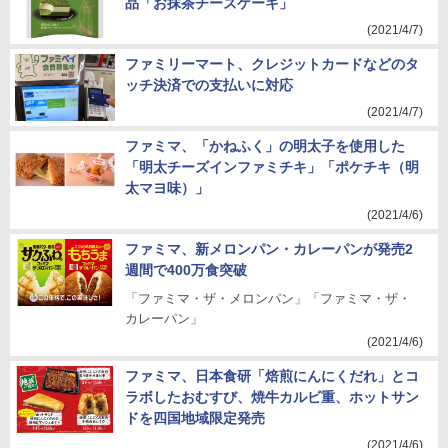
品「お抹茶チーズケーキ」
(2021/4/7)
ファミリーマート、クレジットカードなどのタ
ッチ決済での支払いに対応
(2021/4/7)
ファミマ、「かねふく」の明太子を使用した
「明太チーズインファミチキ」「ポケチキ（明
太マヨ味）」
(2021/4/6)
ファミマ、新メロンパン・カレーパンが発売2
週間で400万食突破
「ファミマ・ザ・メロンパン」「ファミマ・ザ・
カレーパン」
(2021/4/6)
ファミマ、日本食研「焙煎にんにくだれ」とコ
ラボしたおむすび、焼牛カルビ重、ホットサン
ドを四国地域限定発売
(2021/4/6)