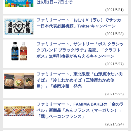
は6月1日～7日まで
(2021/5/31)
ファミリーマート「おむすV（ゔぃ）でサッカ
ー日本代表必勝祈願」Twitterキャンペーン
(2021/5/28)
ファミリーマート、サントリー「ボス クラシッ
クブレンド ブラック/ラテ」発売。「クラフト
ボス」無料引換券がもらえるキャンペーン
(2021/5/27)
ファミリーマート、東北限定「山形風冷たい肉
そば」「冷しわかめそば（三陸産わかめ使
用）」「盛岡冷麺」発売
(2021/5/25)
ファミリーマート、FAMIMA BAKERY「金のラ
ベル」新商品「あんフランス（マーガリン）」
「燻しベーコンフランス」
(2021/5/24)