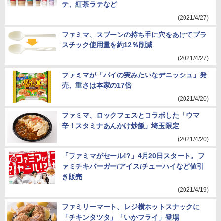
テ、紅茶ラテなど
(2021/4/27)
ファミマ、スプーンの持ち手に穴をあけてプラ
スチック使用量を約12％削減
(2021/4/27)
ファミマが「パイの実みたいなデニッシュ」発
売、重さは本家の17倍
(2021/4/20)
ファミマ、ロックフェスとコラボした「ウマ
辛！スタミナあんかけ炒飯」埼玉限定
(2021/4/20)
「ファミマがセール!?」4月20日スタート。フ
ァミチキバーガー/アイス/チューハイなど値引
き販売
(2021/4/19)
ファミリーマート、レジ横ホットスナックに
「チキンタツタ」「いかフライ」登場