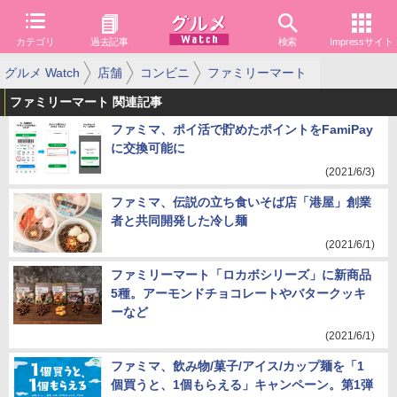
カテゴリ
過去記事
検索
Impressサイト
グルメ Watch
店舗
コンビニ
ファミリーマート
ファミリーマート 関連記事
ファミマ、ポイ活で貯めたポイントをFamiPay
に交換可能に
(2021/6/3)
ファミマ、伝説の立ち食いそば店「港屋」創業
者と共同開発した冷し麺
(2021/6/1)
ファミリーマート「ロカボシリーズ」に新商品
5種。アーモンドチョコレートやバタークッキ
ーなど
(2021/6/1)
ファミマ、飲み物/菓子/アイス/カップ麺を「1
個買うと、1個もらえる」キャンペーン。第1弾