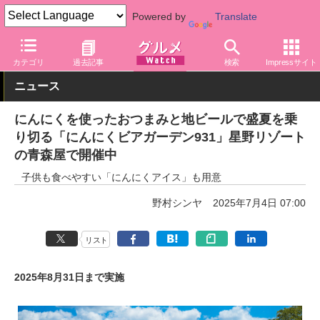
Powered by
Translate
グルメ Watch
地域
青森
カテゴリ
過去記事
検索
Impressサイト
ニュース
にんにくを使ったおつまみと地ビールで盛夏を乗
り切る「にんにくビアガーデン931」星野リゾート
の青森屋で開催中
子供も食べやすい「にんにくアイス」も用意
野村シンヤ
2025年7月4日 07:00
リスト
2025年8月31日まで実施