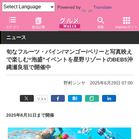
Powered by
Translate
グルメ Watch
地域
沖縄
カテゴリ
過去記事
検索
Impressサイト
ニュース
旬なフルーツ・パイン/マンゴー/ベリーと写真映え
で楽しむ“泡盛”イベントを星野リゾートのBEB5沖
縄瀬良垣で開催中
野村シンヤ
2025年6月29日 07:00
リスト
2025年8月31日まで開催