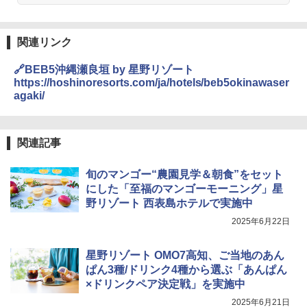
関連リンク
🔗BEB5沖縄瀬良垣 by 星野リゾート
https://hoshinoresorts.com/ja/hotels/beb5okinawaser
agaki/
関連記事
旬のマンゴー“農園見学＆朝食”をセット
にした「至福のマンゴーモーニング」星
野リゾート 西表島ホテルで実施中
2025年6月22日
星野リゾート OMO7高知、ご当地のあん
ぱん3種/ドリンク4種から選ぶ「あんぱん
×ドリンクペア決定戦」を実施中
2025年6月21日