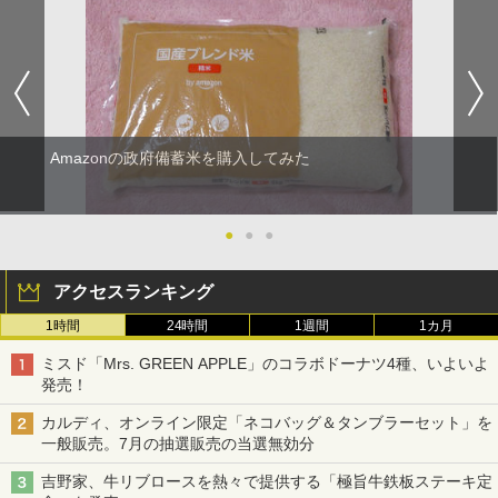
Amazonの政府備蓄米を購入してみた
●
●
●
アクセスランキング
1時間
24時間
1週間
1カ月
ミスド「Mrs. GREEN APPLE」のコラボドーナツ4種、いよいよ
発売！
カルディ、オンライン限定「ネコバッグ＆タンブラーセット」を
一般販売。7月の抽選販売の当選無効分
吉野家、牛リブロースを熱々で提供する「極旨牛鉄板ステーキ定