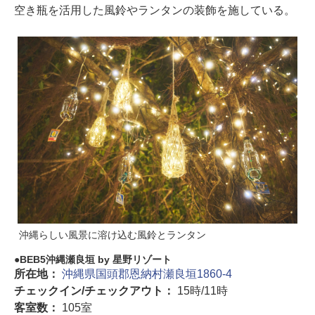
空き瓶を活用した風鈴やランタンの装飾を施している。
沖縄らしい風景に溶け込む風鈴とランタン
BEB5沖縄瀬良垣 by 星野リゾート
所在地：
沖縄県国頭郡恩納村瀬良垣1860-4
チェックイン/チェックアウト：
15時/11時
客室数：
105室