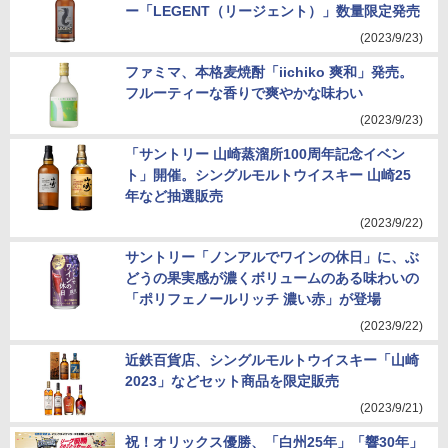
ー「LEGENT（リージェント）」数量限定発売
(2023/9/23)
ファミマ、本格麦焼酎「iichiko 爽和」発売。
フルーティーな香りで爽やかな味わい
(2023/9/23)
「サントリー 山崎蒸溜所100周年記念イベン
ト」開催。シングルモルトウイスキー 山崎25
年など抽選販売
(2023/9/22)
サントリー「ノンアルでワインの休日」に、ぶ
どうの果実感が濃くボリュームのある味わいの
「ポリフェノールリッチ 濃い赤」が登場
(2023/9/22)
近鉄百貨店、シングルモルトウイスキー「山崎
2023」などセット商品を限定販売
(2023/9/21)
祝！オリックス優勝、「白州25年」「響30年」