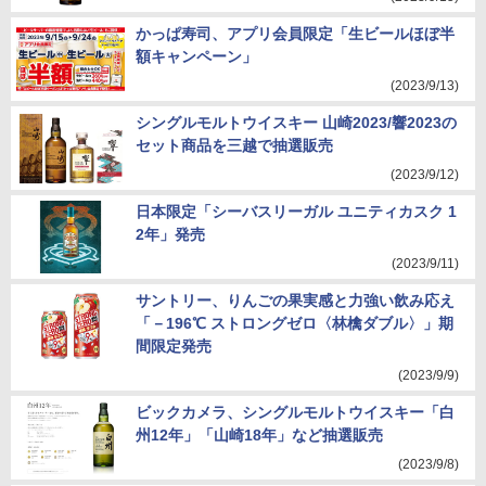
かっぱ寿司、アプリ会員限定「生ビールほぼ半
額キャンペーン」
(2023/9/13)
シングルモルトウイスキー 山崎2023/響2023の
セット商品を三越で抽選販売
(2023/9/12)
日本限定「シーバスリーガル ユニティカスク 1
2年」発売
(2023/9/11)
サントリー、りんごの果実感と力強い飲み応え
「－196℃ ストロングゼロ〈林檎ダブル〉」期
間限定発売
(2023/9/9)
ビックカメラ、シングルモルトウイスキー「白
州12年」「山崎18年」など抽選販売
(2023/9/8)