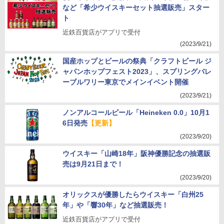
など「希少ウイスキーセット抽選販売」スター
ト
近鉄百貨店がアプリで受付
(2023/9/21)
国産ホップとビールの祭典「クラフトビール ジ
ャパンホップフェスト2023」、スプリングバレ
ーブルワリー東京でメインイベント開催
(2023/9/21)
ノンアルコールビール「Heineken 0.0」10月1
6日発売
【更新】
(2023/9/20)
ウイスキー「山崎18年」阪神優勝記念の抽選販
売は9月21日まで！
(2023/9/20)
オリックスが優勝したらウイスキー「白州25
年」や「響30年」など抽選販売！
近鉄百貨店がアプリで受付