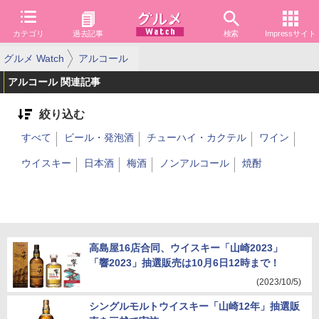
カテゴリ
過去記事
検索
Impressサイト
グルメ Watch
アルコール
アルコール 関連記事
絞り込む
すべて
ビール・発泡酒
チューハイ・カクテル
ワイン
ウイスキー
日本酒
梅酒
ノンアルコール
焼酎
高島屋16店合同、ウイスキー「山崎2023」
「響2023」抽選販売は10月6日12時まで！
(2023/10/5)
シングルモルトウイスキー「山崎12年」抽選販