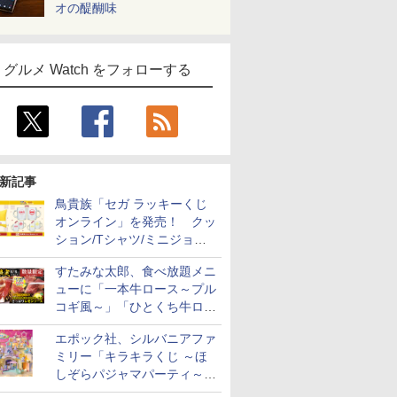
オの醍醐味
グルメ Watch をフォローする
新記事
鳥貴族「セガ ラッキーくじ
オンライン」を発売！ クッ
ション/Tシャツ/ミニジョッ
キ/ステッカーなど全7賞
すたみな太郎、食べ放題メニ
ューに「一本牛ロース～プル
コギ風～」「ひとくち牛ロー
スステーキ」をお盆限定で追
エポック社、シルバニアファ
加
ミリー「キラキラくじ ～ほ
しぞらパジャマパーティ～」
を発売。人形/家具/建物など