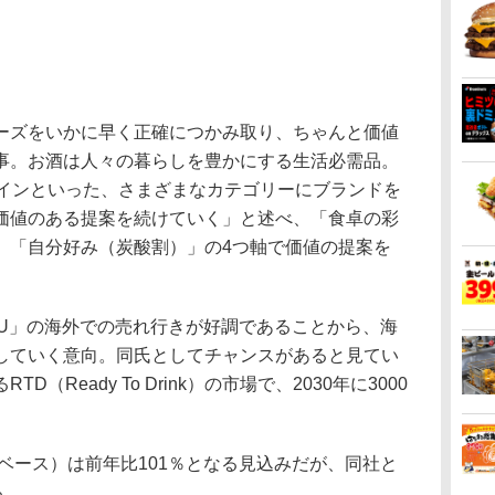
ズをいかに早く正確につかみ取り、ちゃんと価値
事。お酒は人々の暮らしを豊かにする生活必需品。
ワインといった、さまざまなカテゴリーにブランドを
価値のある提案を続けていく」と述べ、「食卓の彩
」「自分好み（炭酸割）」の4つ軸で価値の提案を
U」の海外での売れ行きが好調であることから、海
していく意向。同氏としてチャンスがあると見てい
（Ready To Drink）の市場で、2030年に3000
ベース）は前年比101％となる見込みだが、同社と
る。