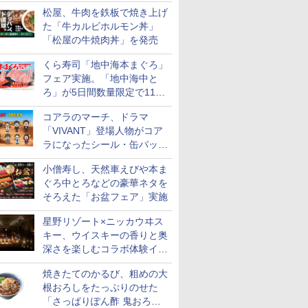
まるおばけ」のシール/キャ
松屋、牛肉を鉄板で焼き上げ
ンディなども
た「牛カルビホルモン丼」
「松屋の牛焼肉丼」を発売
くら寿司「地中海本まぐろ」
フェア実施。「地中海中と
ろ」が5日間数量限定で110
円！
コアラのマーチ、ドラマ
「VIVANT」登場人物がコア
ラになったシール・缶バッジ
を発売
小僧寿し、天然車えびや本ま
ぐろ中とろなどの豪華ネタを
そろえた「お盆フェア」実施
星野リゾート×ニッカウヰス
キー、ウイスキーの香りと奥
深さを楽しむコラボ体験イベ
ントをOMO5小樽で提供開始
焼きたてのかるび、粗めの大
根おろしをたっぷりのせた
「さっぱりぽん酢 鬼おろし