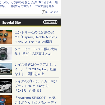
かつや、カツ丼や定食などが150円引きの「感
謝祭」8日間限定で実施！ ご飯大盛も無料
もっと見る
Special Site
エントリーなのに脅威の実
力!「Osprey」Noble Audioワ
イヤレスイヤフォン4機種を
一気に聴く
ソニーミラーレス一眼の大特
集！ 見どころ記事まとめ
レイズ鍛造1ピースアルミホ
イール「CE28 N-plus」軽量
なままに剛性を向上
レイズのプレミアムカー向け
ブランドHOMURAから
「2×9R」が登場！
「A&ultima SP4000T」の魅
力！ポケットに入るオーディ