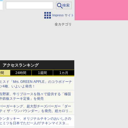
Impress サイト
全カテゴリ
アクセスランキング
時間
24時間
1週間
1カ月
ミスド「Mrs. GREEN APPLE」のコラボドーナ
ツ4種、いよいよ発売！
吉野家、牛リブロースを熱々で提供する「極旨
牛鉄板ステーキ定食」を発売
バーガーキング、超大型チーズバーガー「ダー
ティ ザ・ワンパウンダー」を発売。総カロリー
約1656kcal、総重量約527g！
ケンタッキー、オリジナルチキンのおいしさの
ヒミツを日本でただ一人の“チキンマイスタ
ー”笠原氏から学んできた