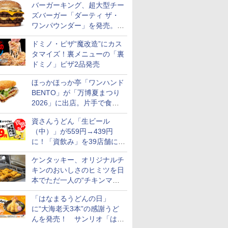
バーガーキング、超大型チー
ズバーガー「ダーティ ザ・
ワンパウンダー」を発売。総
カロリー約1656kcal、総重量
ドミノ・ピザ“魔改造”にカス
約527g！
タマイズ！裏メニューの「裏
ドミノ」ピザ2品発売
ほっかほっか亭「ワンハンド
BENTO」が「万博夏まつり
2026」に出店。片手で食べ
られる海苔弁や和牛きんぴら
資さんうどん「生ビール
を販売
（中）」が559円→439円
に！「資飲み」を39店舗に拡
大
ケンタッキー、オリジナルチ
キンのおいしさのヒミツを日
本でただ一人の“チキンマイ
スター”笠原氏から学んでき
「はなまるうどんの日」
た
に“大海老天3本”の感謝うど
んを発売！ サンリオ「はな