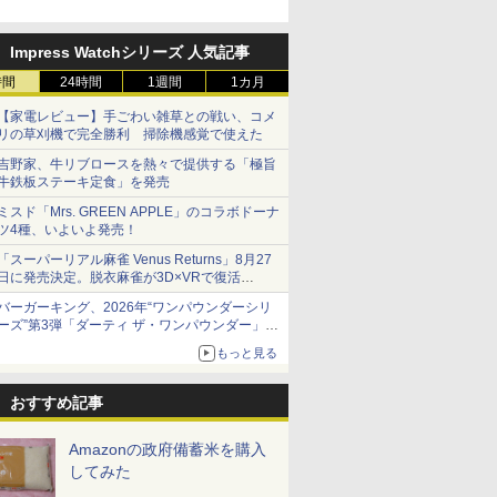
牛カルビ丼」など4品を発売
Impress Watchシリーズ 人気記事
時間
24時間
1週間
1カ月
【家電レビュー】手ごわい雑草との戦い、コメ
リの草刈機で完全勝利 掃除機感覚で使えた
吉野家、牛リブロースを熱々で提供する「極旨
牛鉄板ステーキ定食」を発売
ミスド「Mrs. GREEN APPLE」のコラボドーナ
ツ4種、いよいよ発売！
「スーパーリアル麻雀 Venus Returns」8月27
日に発売決定。脱衣麻雀が3D×VRで復活
発売から2週間は20%オフになるセールが実施
バーガーキング、2026年“ワンパウンダーシリ
ーズ”第3弾「ダーティ ザ・ワンパウンダー」を
8月7日発売
もっと見る
「特製ガーリックマヨソース」を使用した超大
型チーズバーガー
おすすめ記事
Amazonの政府備蓄米を購入
してみた