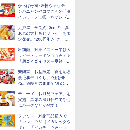
ト
かっぱ寿司×妖怪ウォッチ、
ジバニャンやコマさんの「ダ
イカットメモ帳」をプレゼン
ト
大戸屋、全長約20cmの「真
あじの大判あじフライ」を限
定発売。“200円引き”クーポ
ンも配信
出前館、対象メニュー半額＆
リピートクーポンももらえる
「超ゴイゴイヤスー夏祭」を
実施
安楽亭、お盆限定「夏を彩る
黒毛和牛づくし」2種を発
売。値段そのままで“夏の巻
き野菜”付き
デニーズ「お月見フェア」を
実施。黒麺の満月仕立てや月
見バーグなどが登場！
ファミマ、対象商品購入で
「レックウザ（メガレックウ
ザ）」「ピカチュウ＆ゼラオ