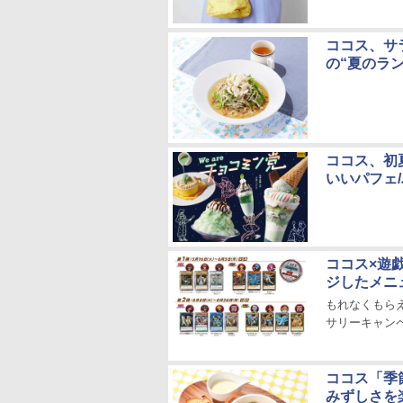
ココス、サラ
の“夏のラ
ココス、初
いいパフェ
ココス×遊
ジしたメニ
もれなくもら
サリーキャン
ココス「季
みずしさを