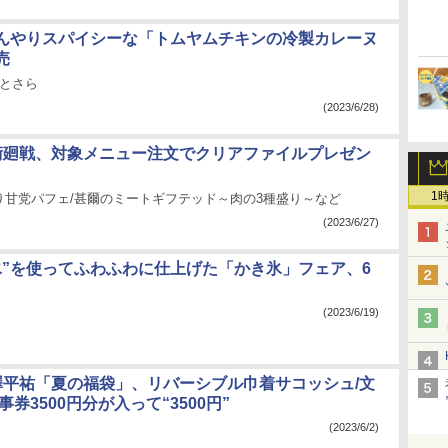
んやりスパイシーな「トムヤムチキンの冷製カレーヌ
売
ひとさら
(2023/6/28)
術廻戦、対象メニュー注文でクリアファイルプレゼン
1
り甘党パフェ/甚爾のミートギフテッド～肉の3種盛り～など
(2023/6/27)
氷”を使ってふわふわに仕上げた「かき氷」フェア、6
(2023/6/19)
澤平祐「夏の福袋」、リバーシブル巾着サコッシュ/文
事券3500円分が入って“3500円”
(2023/6/2)