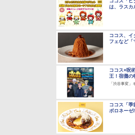
ココス「ピ
は、ラスカ
ココス、イ
フェなど「
ココス×呪
王！宿儺の
「渋谷事変」
ココス「季
ボロネーゼ