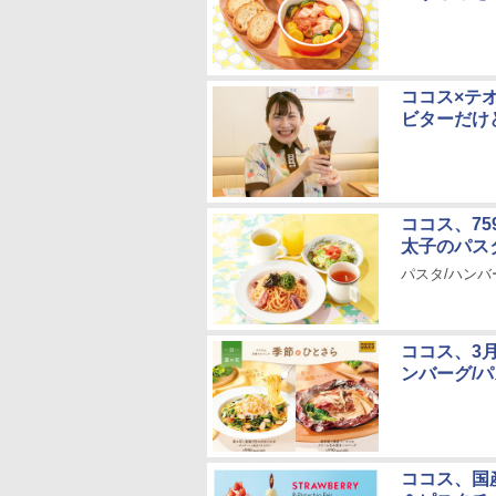
ココス×テ
ビターだけ
ココス、7
太子のパス
パスタ/ハン
ココス、3
ンバーグ/
ココス、国