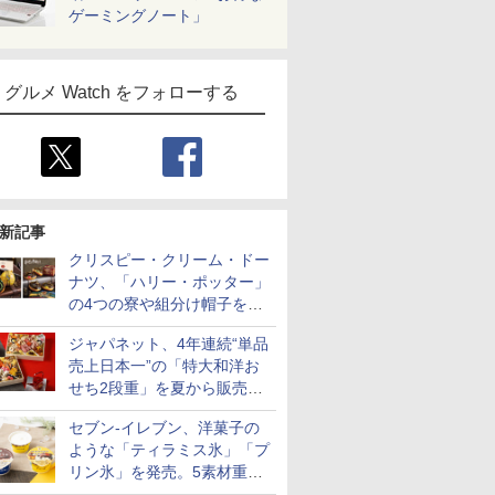
ゲーミングノート」
グルメ Watch をフォローする
新記事
クリスピー・クリーム・ドー
ナツ、「ハリー・ポッター」
の4つの寮や組分け帽子をイ
メージしたドーナツなど発売
ジャパネット、4年連続“単品
売上日本一”の「特大和洋お
せち2段重」を夏から販売。
73品・年越しそば付き
セブン-イレブン、洋菓子の
ような「ティラミス氷」「プ
リン氷」を発売。5素材重ね
と2層仕立ての濃厚な味わい