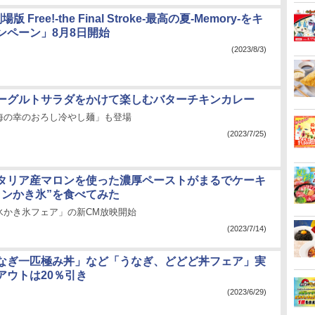
 Free!-the Final Stroke-最高の夏-Memory-をキ
ンペーン」8月8日開始
(2023/8/3)
ーグルトサラダをかけて楽しむバターチキンカレー
海の幸のおろし冷やし麺」も登場
(2023/7/25)
タリア産マロンを使った濃厚ペーストがまるでケーキ
ランかき氷”を食べてみた
氷かき氷フェア」の新CM放映開始
(2023/7/14)
なぎ一匹極み丼」など「うなぎ、どどど丼フェア」実
アウトは20％引き
(2023/6/29)