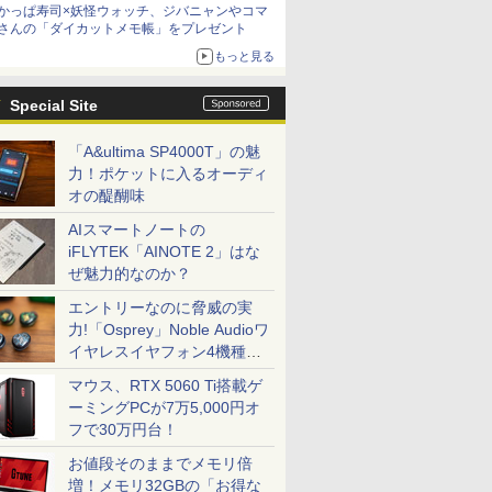
かっぱ寿司×妖怪ウォッチ、ジバニャンやコマ
さんの「ダイカットメモ帳」をプレゼント
もっと見る
Special Site
「A&ultima SP4000T」の魅
力！ポケットに入るオーディ
オの醍醐味
AIスマートノートの
iFLYTEK「AINOTE 2」はな
ぜ魅力的なのか？
エントリーなのに脅威の実
力!「Osprey」Noble Audioワ
イヤレスイヤフォン4機種を
一気に聴く
マウス、RTX 5060 Ti搭載ゲ
ーミングPCが7万5,000円オ
フで30万円台！
お値段そのままでメモリ倍
増！メモリ32GBの「お得な