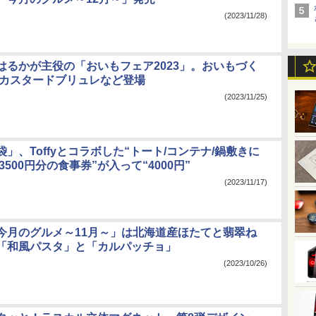
(2023/11/28)
はるかが主役の「おいもフェア2023」。おいもづく
/カスタードブリュレなど登場
(2023/11/25)
」、Toffyとコラボした“トート/コンテナ/鍋敷きに
3500円分の食事券”が入って“4000円”
(2023/11/17)
今月のグルメ～11月～」は北海道産ほたてと翡翠ね
「和風パスタ」と「カルパッチョ」
(2023/10/26)