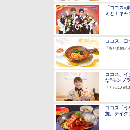
「ココス×劇場版
ミと！キャ
ココス、ヨ
「炙り真鯛と
ココス、イ
な“モンブ
「ふわふわ純
ココス「う
施。テイク