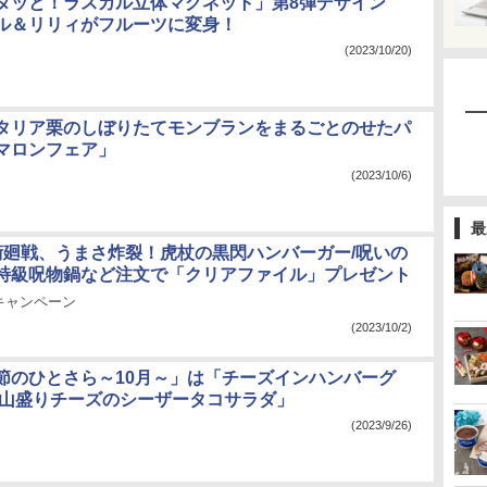
タッと！ラスカル立体マグネット」第8弾デザイン
ル＆リリィがフルーツに変身！
(2023/10/20)
タリア栗のしぼりたてモンブランをまるごとのせたパ
マロンフェア」
(2023/10/6)
最
術廻戦、うまさ炸裂！虎杖の黒閃ハンバーガー/呪いの
特級呪物鍋など注文で「クリアファイル」プレゼント
キャンペーン
(2023/10/2)
節のひとさら～10月～」は「チーズインハンバーグ
/山盛りチーズのシーザータコサラダ」
(2023/9/26)