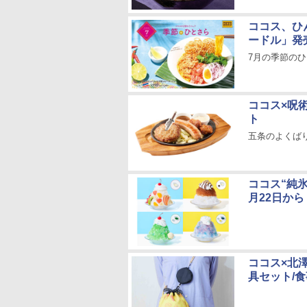
ココス、ひ
ードル」発
7月の季節の
ココス×呪
ト
五条のよくば
ココス“純
月22日から
ココス×北
具セット/食