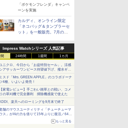
ラ」のフレンダピックがもら
「ポケモンフレンダ」キャンペ
える！
ーンを実施
カルディ、オンライン限定
「ネコバッグ＆タンブラーセ
ット」を一般販売。7月の抽
選販売の当選無効分
Impress Watchシリーズ 人気記事
時間
24時間
1週間
1カ月
ユニクロ、今日から「お盆特別セール」。涼感
シアサッカーワンピース待望値下げ、撥水ギア
ショーツは1990円に
ミスド「Mrs. GREEN APPLE」のコラボドーナ
ツ4種、いよいよ発売！
【家電レビュー】手ごわい雑草との戦い、コメ
リの草刈機で完全勝利 掃除機感覚で使えた
KDDI、楽天へのローミングを9月末で終了
老舗のマウスユーティリティ「チューチューマ
ウス」がAIの力を借りて15年ぶりに復活／64bit
化、Windows 10/11、「Chrome」も走り回
もっと見る
る。復活記念で2026年末まで500円