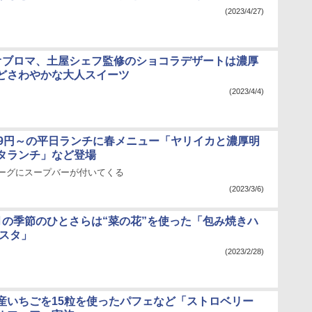
(2023/4/27)
オブロマ、土屋シェフ監修のショコラデザートは濃厚
どさわやかな大人スイーツ
(2023/4/4)
59円～の平日ランチに春メニュー「ヤリイカと濃厚明
タランチ」など登場
バーグにスープバーが付いてくる
(2023/3/6)
月の季節のひとさらは“菜の花”を使った「包み焼きハ
パスタ」
(2023/2/28)
産いちごを15粒を使ったパフェなど「ストロベリー