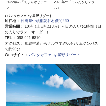
2022年の「てぃんかじテラ
2023年の「てぃんかじテラ
ス」
ス」
バンタカフェ by 星野リゾート
所在地：
沖縄県中頭郡読⾕村儀間560
営業時間：
10時（土日祝は8時）～日の入り後1時間（日
の入りでラストオーダー）
TEL：
098-921-6810
アクセス：
那覇空港からクルマで約60分/リムジンバス
で約90分
Webサイト：
バンタカフェ by 星野リゾート