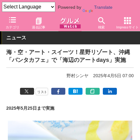
Powered by
Translate
グルメ Watch
地域
沖縄
カテゴリ
過去記事
検索
Impressサイト
ニュース
海・空・アート・スイーツ！星野リゾート、沖縄
「バンタカフェ」で「海辺のアートdays」実施
野村シンヤ
2025年4月5日 07:00
リスト
2025年5月25日まで実施