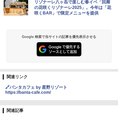
ブラックニッカ ニッカ Nikka ウィスキ
チキンラーメン どんぶり 85g×12個 日清
[山善] スチームオーブンレンジ 25L 一人
リゾナーレ八ヶ岳で楽しむ春イベ「回廊
1
1
1
ー4000ml ブラックニッカクリア ウヰス
食品 インスタント カップ麺
暮らし 二人暮らし フラットテーブル ス
の花咲くリゾナーレ2025」。今年は「花
キー 【日本 アサヒ ウィスキー】 大容量
チーム調理 自動メニュー19種搭載 角皿
咲くBAR」で限定メニューを提供
お得 4リットル
付き ブラック MRK-F250TSV(B)
￥1,939
￥4,356
￥22,800
【公式】ブタメン とんこつ味 35g×15個
2
Google 検索で当サイトの記事を優先表示させる
| 業務用 夜食 カップラーメン ミニカップ
角瓶 2700ml サントリー ウイスキー ハ
シャープ 過熱水蒸気 オーブンレンジ 26
麺 小腹 インスタント アウトドアにも ロ
2
2
イボール 大容量
L コンベクション 2段調理 ホワイト RE-
ーリングストック 大人買い おやつカン
SS26B-W
パニー
￥6,054
￥32,800
￥1,451
関連リンク
角ハイボール 350ml×24本 サントリー ウ
[山善] スチームオーブンレンジ 省エネ
3
カップヌードル レギュラー 日清食品 カ
3
3
イスキー ハイボール 缶
高効率 15L 一人暮らし 二人暮らし スチ
ップ麺 78g×20個
🔗バンタカフェ by 星野リゾート
ーム調理 フラットテーブル トースト機
https://banta-cafe.com/
能 自動メニュー33種 簡単お手入れ ブラ
￥4,939
￥3,475
ック YRZ-WF150TV(B)
￥26,130
関連記事