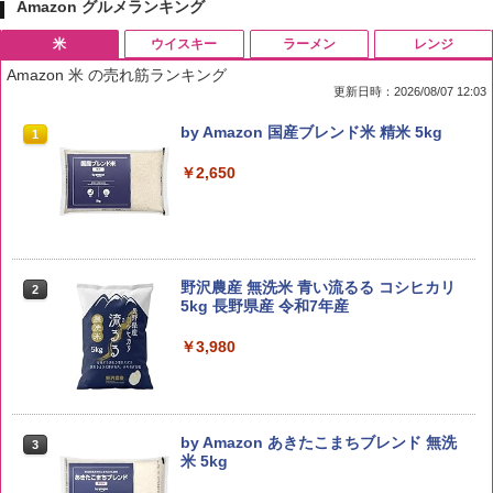
Amazon グルメランキング
米
ウイスキー
ラーメン
レンジ
Amazon 米 の売れ筋ランキング
更新日時：2026/08/07 12:03
by Amazon 国産ブレンド米 精米 5kg
1
￥2,650
野沢農産 無洗米 青い流るる コシヒカリ
2
5kg 長野県産 令和7年産
￥3,980
by Amazon あきたこまちブレンド 無洗
3
米 5kg