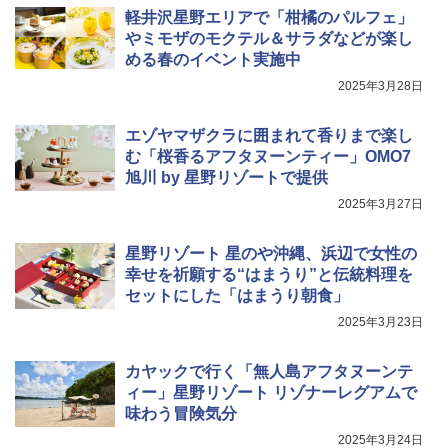
トリスウイスキー 4000ml サントリー 大
4
カップヌードル カップヌードルPRO シ
4
軽井沢星野エリアで「柑橘のパルフェ」
容量 4リットル
ーフードヌードル 高たんぱく&低糖質 さ
やミモザのモクテル＆サラダなどが楽し
TOSHIBA(東芝) スチームオーブンレン
らに塩分控えめ 78g×12個
4
￥4,345
ジ 石窯ドーム ER-D80A(K) ブラック 25
める春のイベント実施中
0℃ 1段調理 フラットテーブル 電子レン
￥3,248
2025年3月28日
ジ 赤外線センサー ノンフライ調理 簡単
お手入れ 小型 新生活 一人暮らし 二人暮
らし ファミリー
エゾヤマザクラに囲まれて香りまで楽し
サントリー シングルモルト ウイスキー
5
国分 tabete だし麺 千葉県産はまぐりだ
5
む「桜香るアフタヌーンティー」OMO7
白州 Story of the Distillery 2026 化粧箱
￥34,546
し 塩らーめん 108g×10袋 保存食 備蓄
入 700ml
旭川 by 星野リゾートで提供
￥2,323
2025年3月27日
￥20,000
シャープ ウォーターオーブン ヘルシオ
5
AX-XJ1-B ブラック 30L 2段調理 コンベ
星野リゾート 星のや沖縄、浜辺で女性の
クション トースト機能
幸せを祈願する“はまうり”と伝統料理を
セットにした「はまうり朝食」
￥44,800
2025年3月23日
カヤックで行く「無人島アフタヌーンテ
ィー」星野リゾート リゾナーレグアムで
味わう冒険気分
2025年3月24日