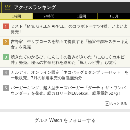
アクセスランキング
1時間
24時間
1週間
1カ月
ミスド「Mrs. GREEN APPLE」のコラボドーナツ4種、いよいよ
発売！
吉野家、牛リブロースを熱々で提供する「極旨牛鉄板ステーキ定
食」を発売
焼きたてのかるび、にんにくの旨みがきいた「にんにくカルビ
丼」発売。秘伝の甘辛だれを絡めた「豚カルビ丼」も復活
カルディ、オンライン限定「ネコバッグ＆タンブラーセット」を
一般販売。7月の抽選販売の当選無効分
バーガーキング、超大型チーズバーガー「ダーティ ザ・ワンパ
ウンダー」を発売。総カロリー約1656kcal、総重量約527g！
もっと見る
グルメ Watch をフォローする